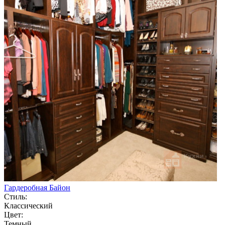
Гардеробная Байон
Стиль:
Классический
Цвет:
Темный