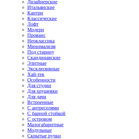
Дизайнерские
Итальянские
Кантри
Классические
Лофт
Модерн
Прованс
Неоклассика
Минимализм
Под старину
Скандинавские
Элитные
Эксклюзивные
Хай-тек
Особенности
Для студии
Для хрущевки
Для дачи
Встроенные
С антресолями
С барной стойкой
С островом
Малогабаритные
Модульные
Скрытые ручки