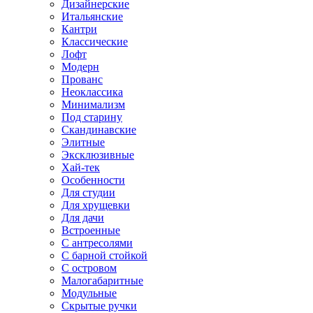
Дизайнерские
Итальянские
Кантри
Классические
Лофт
Модерн
Прованс
Неоклассика
Минимализм
Под старину
Скандинавские
Элитные
Эксклюзивные
Хай-тек
Особенности
Для студии
Для хрущевки
Для дачи
Встроенные
С антресолями
С барной стойкой
С островом
Малогабаритные
Модульные
Скрытые ручки