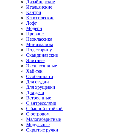
Дизайнерские
Итальянские
Кантри
Классические
Лофт
Модерн
Прованс
Неоклассика
Минимализм
Под старину
Скандинавские
Элитные
Эксклюзивные
Хай-тек
Особенности
Для студии
Для хрущевки
Для дачи
Встроенные
С антресолями
С барной стойкой
С островом
Малогабаритные
Модульные
Скрытые ручки