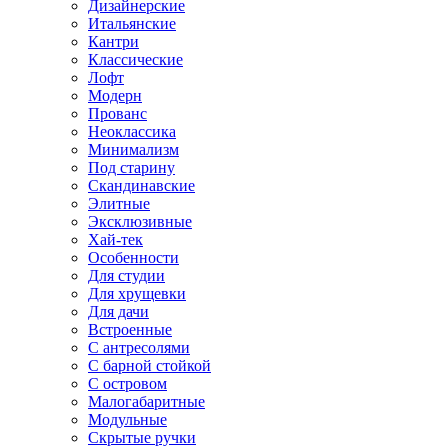
Дизайнерские
Итальянские
Кантри
Классические
Лофт
Модерн
Прованс
Неоклассика
Минимализм
Под старину
Скандинавские
Элитные
Эксклюзивные
Хай-тек
Особенности
Для студии
Для хрущевки
Для дачи
Встроенные
С антресолями
С барной стойкой
С островом
Малогабаритные
Модульные
Скрытые ручки