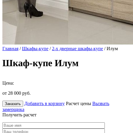
Главная
/
Шкафы-купе
/
2-х дверные шкафы-купе
/ Илум
Шкаф-купе Илум
Цена:
от 28 000
руб.
Добавить в корзину
Расчет цены
Вызвать
Заказать
замерщика
Получить расчет