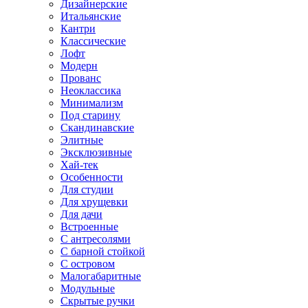
Дизайнерские
Итальянские
Кантри
Классические
Лофт
Модерн
Прованс
Неоклассика
Минимализм
Под старину
Скандинавские
Элитные
Эксклюзивные
Хай-тек
Особенности
Для студии
Для хрущевки
Для дачи
Встроенные
С антресолями
С барной стойкой
С островом
Малогабаритные
Модульные
Скрытые ручки