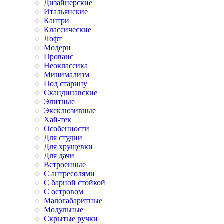
Дизайнерские
Итальянские
Кантри
Классические
Лофт
Модерн
Прованс
Неоклассика
Минимализм
Под старину
Скандинавские
Элитные
Эксклюзивные
Хай-тек
Особенности
Для студии
Для хрущевки
Для дачи
Встроенные
С антресолями
С барной стойкой
С островом
Малогабаритные
Модульные
Скрытые ручки