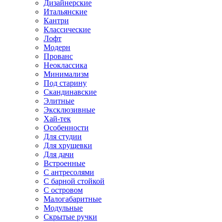
Дизайнерские
Итальянские
Кантри
Классические
Лофт
Модерн
Прованс
Неоклассика
Минимализм
Под старину
Скандинавские
Элитные
Эксклюзивные
Хай-тек
Особенности
Для студии
Для хрущевки
Для дачи
Встроенные
С антресолями
С барной стойкой
С островом
Малогабаритные
Модульные
Скрытые ручки