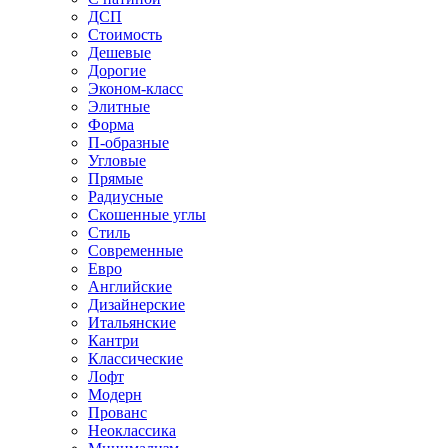
ДСП
Стоимость
Дешевые
Дорогие
Эконом-класс
Элитные
Форма
П-образные
Угловые
Прямые
Радиусные
Скошенные углы
Стиль
Современные
Евро
Английские
Дизайнерские
Итальянские
Кантри
Классические
Лофт
Модерн
Прованс
Неоклассика