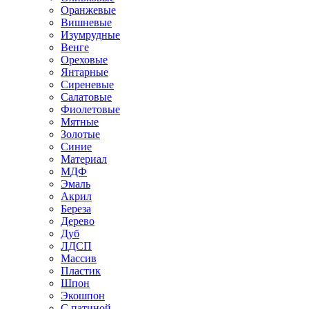
Оранжевые
Вишневые
Изумрудные
Венге
Ореховые
Янтарные
Сиреневые
Салатовые
Фиолетовые
Мятные
Золотые
Синие
Материал
МДФ
Эмаль
Акрил
Береза
Дерево
Дуб
ЛДСП
Массив
Пластик
Шпон
Экошпон
С патиной