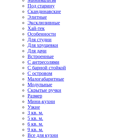
Минимализм
Под старину
Скандинавские
Элитные
Эксклюзивные
Хай-тек
Особенности
Для студии
Для хрущевки
Для дачи
Встроенные
С антресолями
С барной стойкой
С островом
Малогабаритные
Модульные
Скрытые ручки
Размер
Мини-кухни
Узкие
3 кв. м.
5 кв. м.
6 кв. м.
9 кв. м.
Все для кухни