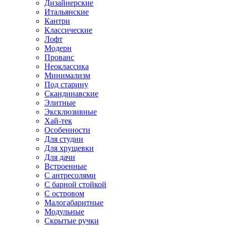
Дизайнерские
Итальянские
Кантри
Классические
Лофт
Модерн
Прованс
Неоклассика
Минимализм
Под старину
Скандинавские
Элитные
Эксклюзивные
Хай-тек
Особенности
Для студии
Для хрущевки
Для дачи
Встроенные
С антресолями
С барной стойкой
С островом
Малогабаритные
Модульные
Скрытые ручки