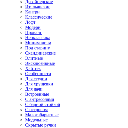
Дизайнерские
Итальянские
Кантри
Классические
Лофт
Модерн
Прованс
Неоклассика
Минимализм
Под старину
Скандинавские
Элитные
Эксклюзивные
Хай-тек
Особенности
Для студии
Для хрущевки
Для дачи
Встроенные
С антресолями
С барной стойкой
С островом
Малогабаритные
Модульные
Скрытые ручки