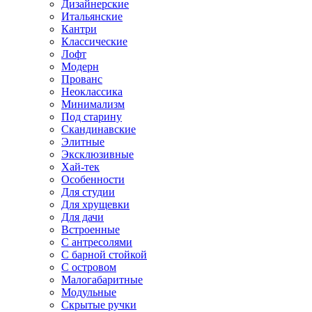
Дизайнерские
Итальянские
Кантри
Классические
Лофт
Модерн
Прованс
Неоклассика
Минимализм
Под старину
Скандинавские
Элитные
Эксклюзивные
Хай-тек
Особенности
Для студии
Для хрущевки
Для дачи
Встроенные
С антресолями
С барной стойкой
С островом
Малогабаритные
Модульные
Скрытые ручки