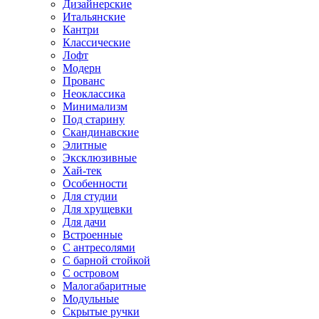
Дизайнерские
Итальянские
Кантри
Классические
Лофт
Модерн
Прованс
Неоклассика
Минимализм
Под старину
Скандинавские
Элитные
Эксклюзивные
Хай-тек
Особенности
Для студии
Для хрущевки
Для дачи
Встроенные
С антресолями
С барной стойкой
С островом
Малогабаритные
Модульные
Скрытые ручки