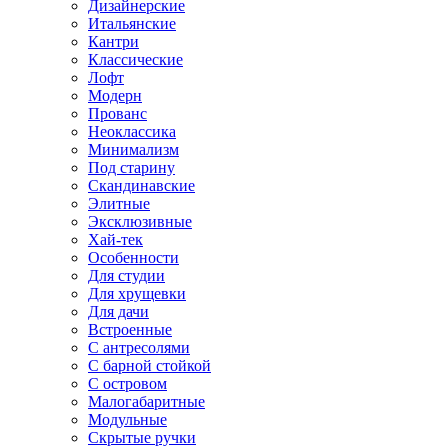
Дизайнерские
Итальянские
Кантри
Классические
Лофт
Модерн
Прованс
Неоклассика
Минимализм
Под старину
Скандинавские
Элитные
Эксклюзивные
Хай-тек
Особенности
Для студии
Для хрущевки
Для дачи
Встроенные
С антресолями
С барной стойкой
С островом
Малогабаритные
Модульные
Скрытые ручки