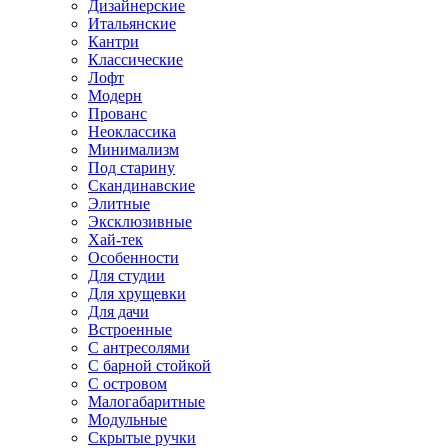
Дизайнерские
Итальянские
Кантри
Классические
Лофт
Модерн
Прованс
Неоклассика
Минимализм
Под старину
Скандинавские
Элитные
Эксклюзивные
Хай-тек
Особенности
Для студии
Для хрущевки
Для дачи
Встроенные
С антресолями
С барной стойкой
С островом
Малогабаритные
Модульные
Скрытые ручки