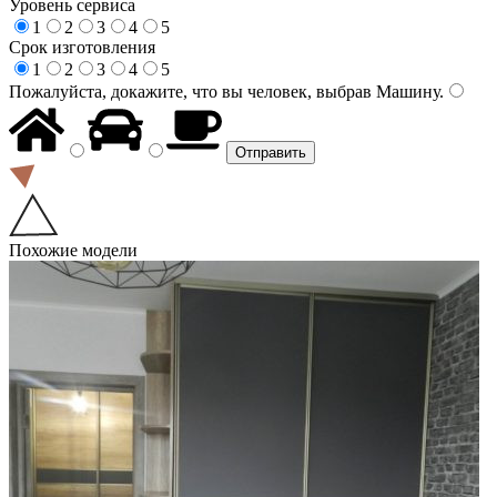
Уровень сервиса
1
2
3
4
5
Срок изготовления
1
2
3
4
5
Пожалуйста, докажите, что вы человек, выбрав
Машину
.
Похожие модели