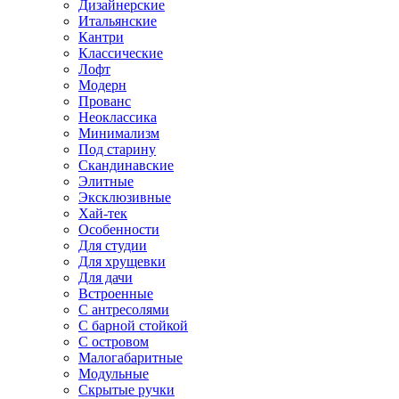
Дизайнерские
Итальянские
Кантри
Классические
Лофт
Модерн
Прованс
Неоклассика
Минимализм
Под старину
Скандинавские
Элитные
Эксклюзивные
Хай-тек
Особенности
Для студии
Для хрущевки
Для дачи
Встроенные
С антресолями
С барной стойкой
С островом
Малогабаритные
Модульные
Скрытые ручки