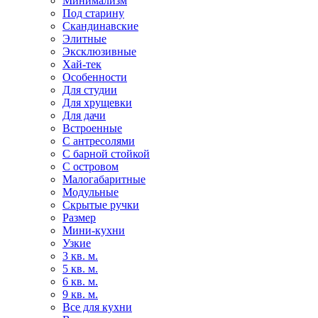
Минимализм
Под старину
Скандинавские
Элитные
Эксклюзивные
Хай-тек
Особенности
Для студии
Для хрущевки
Для дачи
Встроенные
С антресолями
С барной стойкой
С островом
Малогабаритные
Модульные
Скрытые ручки
Размер
Мини-кухни
Узкие
3 кв. м.
5 кв. м.
6 кв. м.
9 кв. м.
Все для кухни