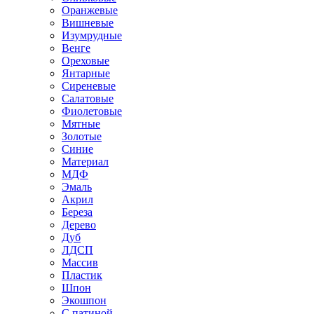
Оранжевые
Вишневые
Изумрудные
Венге
Ореховые
Янтарные
Сиреневые
Салатовые
Фиолетовые
Мятные
Золотые
Синие
Материал
МДФ
Эмаль
Акрил
Береза
Дерево
Дуб
ЛДСП
Массив
Пластик
Шпон
Экошпон
С патиной