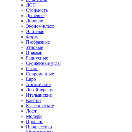
ДСП
Стоимость
Дешевые
Дорогие
Эконом-класс
Элитные
Форма
П-образные
Угловые
Прямые
Радиусные
Скошенные углы
Стиль
Современные
Евро
Английские
Дизайнерские
Итальянские
Кантри
Классические
Лофт
Модерн
Прованс
Неоклассика