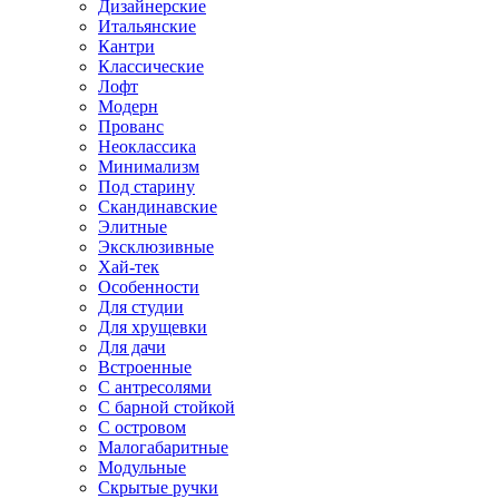
Дизайнерские
Итальянские
Кантри
Классические
Лофт
Модерн
Прованс
Неоклассика
Минимализм
Под старину
Скандинавские
Элитные
Эксклюзивные
Хай-тек
Особенности
Для студии
Для хрущевки
Для дачи
Встроенные
С антресолями
С барной стойкой
С островом
Малогабаритные
Модульные
Скрытые ручки