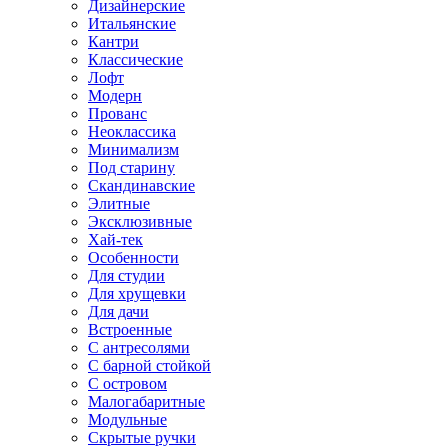
Дизайнерские
Итальянские
Кантри
Классические
Лофт
Модерн
Прованс
Неоклассика
Минимализм
Под старину
Скандинавские
Элитные
Эксклюзивные
Хай-тек
Особенности
Для студии
Для хрущевки
Для дачи
Встроенные
С антресолями
С барной стойкой
С островом
Малогабаритные
Модульные
Скрытые ручки