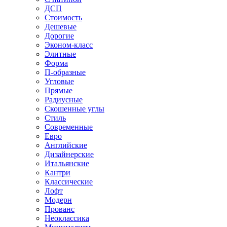
ДСП
Стоимость
Дешевые
Дорогие
Эконом-класс
Элитные
Форма
П-образные
Угловые
Прямые
Радиусные
Скошенные углы
Стиль
Современные
Евро
Английские
Дизайнерские
Итальянские
Кантри
Классические
Лофт
Модерн
Прованс
Неоклассика