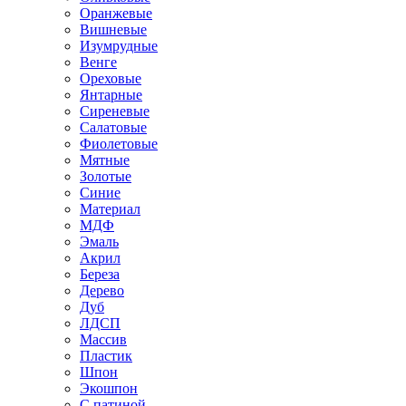
Оранжевые
Вишневые
Изумрудные
Венге
Ореховые
Янтарные
Сиреневые
Салатовые
Фиолетовые
Мятные
Золотые
Синие
Материал
МДФ
Эмаль
Акрил
Береза
Дерево
Дуб
ЛДСП
Массив
Пластик
Шпон
Экошпон
С патиной