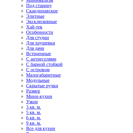
Минимализм
Под старину
Скандинавские
Элитные
Эксклюзивные
Хай-тек
Особенности
Для студии
Для хрущевки
Для дачи
Встроенные
С антресолями
С барной стойкой
С островом
Малогабаритные
Модульные
Скрытые ручки
Размер
Мини-кухни
Узкие
3 кв. м.
5 кв. м.
6 кв. м.
9 кв. м.
Все для кухни