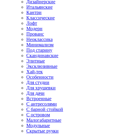
Дизайнерские
Итальянские
Кантри
Классические
Лофт
Модерн
Прованс
Неоклассика
Минимализм
Под старину
Скандинавские
Элитные
Эксклюзивные
Хай-тек
Особенности
Для студии
Для хрущевки
Для дачи
Встроенные
С антресолями
С барной стойкой
С островом
Малогабаритные
Модульные
Скрытые ручки