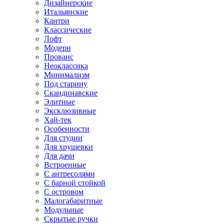
Дизайнерские
Итальянские
Кантри
Классические
Лофт
Модерн
Прованс
Неоклассика
Минимализм
Под старину
Скандинавские
Элитные
Эксклюзивные
Хай-тек
Особенности
Для студии
Для хрущевки
Для дачи
Встроенные
С антресолями
С барной стойкой
С островом
Малогабаритные
Модульные
Скрытые ручки