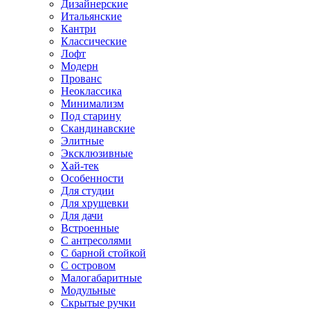
Дизайнерские
Итальянские
Кантри
Классические
Лофт
Модерн
Прованс
Неоклассика
Минимализм
Под старину
Скандинавские
Элитные
Эксклюзивные
Хай-тек
Особенности
Для студии
Для хрущевки
Для дачи
Встроенные
С антресолями
С барной стойкой
С островом
Малогабаритные
Модульные
Скрытые ручки