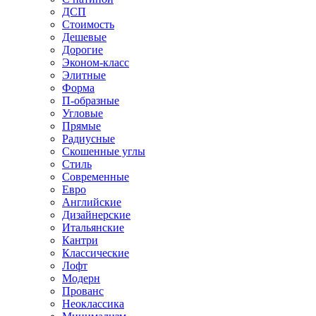
ДСП
Стоимость
Дешевые
Дорогие
Эконом-класс
Элитные
Форма
П-образные
Угловые
Прямые
Радиусные
Скошенные углы
Стиль
Современные
Евро
Английские
Дизайнерские
Итальянские
Кантри
Классические
Лофт
Модерн
Прованс
Неоклассика