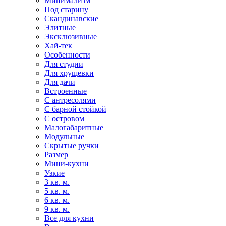
Минимализм
Под старину
Скандинавские
Элитные
Эксклюзивные
Хай-тек
Особенности
Для студии
Для хрущевки
Для дачи
Встроенные
С антресолями
С барной стойкой
С островом
Малогабаритные
Модульные
Скрытые ручки
Размер
Мини-кухни
Узкие
3 кв. м.
5 кв. м.
6 кв. м.
9 кв. м.
Все для кухни