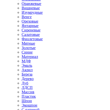
Оранжевые
Вишневые
Изумрудные
Венге
Ореховые
Янтарные
Сиреневые
Салатовые
Фиолетовые
Мятные
Золотые
Синие
Материал
МДФ
Эмаль
Акрил
Береза
Дерево
Дуб
ЛДСП
Массив
Пластик
Шпон
Экошпон
С патиной