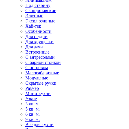
Минимализм
Под старину
Скандинавские
Элитные
Эксклюзивные
Хай-тек
Особенности
Для студии
Для хрущевки
Для дачи
Встроенные
С антресолями
С барной стойкой
С островом
Малогабаритные
Модульные
Скрытые ручки
Размер
Мини-кухни
Узкие
3 кв. м.
5 кв. м.
6 кв. м.
9 кв. м.
Все для кухни