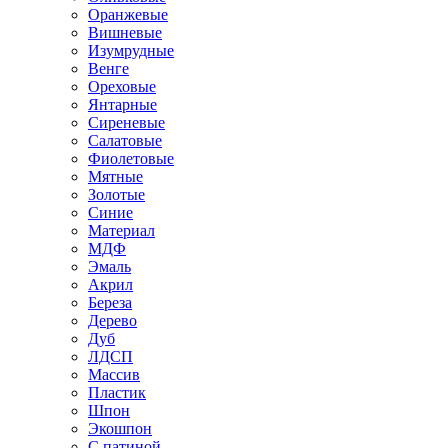
Оранжевые
Вишневые
Изумрудные
Венге
Ореховые
Янтарные
Сиреневые
Салатовые
Фиолетовые
Мятные
Золотые
Синие
Материал
МДФ
Эмаль
Акрил
Береза
Дерево
Дуб
ЛДСП
Массив
Пластик
Шпон
Экошпон
С патиной