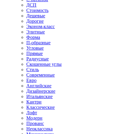
ДСП
Стоимость
Дешевые
Дорогие
Эконом-класс
Элитные
Форма
П-образные
Угловые
Прямые
Радиусные
Скошенные углы
Стиль
Современные
Евро
Английские
Дизайнерские
Итальянские
Кантри
Классические
Лофт
Модерн
Прованс
Неоклассика