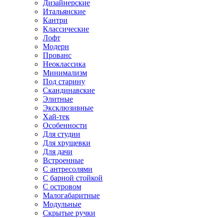
Дизайнерские
Итальянские
Кантри
Классические
Лофт
Модерн
Прованс
Неоклассика
Минимализм
Под старину
Скандинавские
Элитные
Эксклюзивные
Хай-тек
Особенности
Для студии
Для хрущевки
Для дачи
Встроенные
С антресолями
С барной стойкой
С островом
Малогабаритные
Модульные
Скрытые ручки