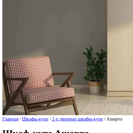
Главная
/
Шкафы-купе
/
2-х дверные шкафы-купе
/ Ашарта