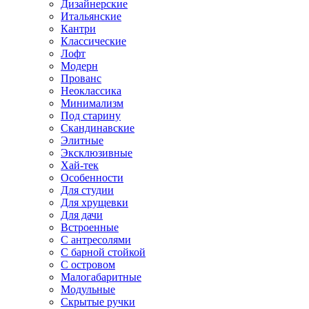
Дизайнерские
Итальянские
Кантри
Классические
Лофт
Модерн
Прованс
Неоклассика
Минимализм
Под старину
Скандинавские
Элитные
Эксклюзивные
Хай-тек
Особенности
Для студии
Для хрущевки
Для дачи
Встроенные
С антресолями
С барной стойкой
С островом
Малогабаритные
Модульные
Скрытые ручки