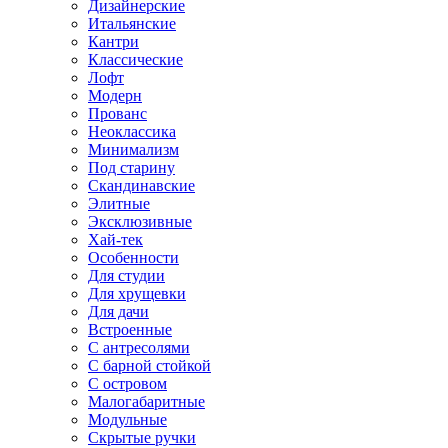
Дизайнерские
Итальянские
Кантри
Классические
Лофт
Модерн
Прованс
Неоклассика
Минимализм
Под старину
Скандинавские
Элитные
Эксклюзивные
Хай-тек
Особенности
Для студии
Для хрущевки
Для дачи
Встроенные
С антресолями
С барной стойкой
С островом
Малогабаритные
Модульные
Скрытые ручки