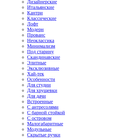
Дизайнерские
Итальянские
Кантри
Классические
Лофт
Модерн
Прованс
Неоклассика
Минимализм
Под старину
Скандинавские
Элитные
Эксклюзивные
Хай-тек
Особенности
Для студии
Для хрущевки
Для дачи
Встроенные
С антресолями
С барной стойкой
С островом
Малогабаритные
Модульные
Скрытые ручки