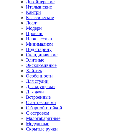
Дизайнерские
Итальянские
Кантри
Классические
Лофт
Модерн
Прованс
Неоклассика
Минимализм
Под старину
Скандинавские
Элитные
Эксклюзивные
Хай-тек
Особенности
Для студии
Для хрущевки
Для дачи
Встроенные
С антресолями
С барной стойкой
С островом
Малогабаритные
Модульные
Скрытые ручки