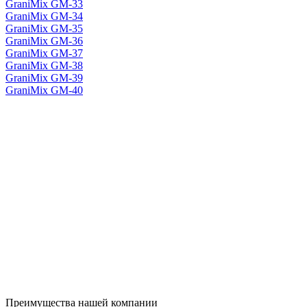
GraniMix GM-33
GraniMix GM-34
GraniMix GM-35
GraniMix GM-36
GraniMix GM-37
GraniMix GM-38
GraniMix GM-39
GraniMix GM-40
Преимущества нашей компании