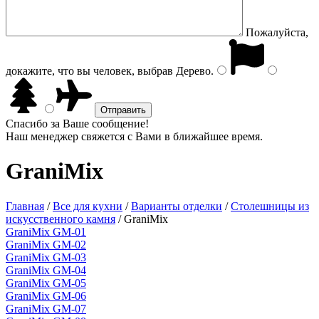
Пожалуйста,
докажите, что вы человек, выбрав
Дерево
.
Спасибо за Ваше сообщение!
Наш менеджер свяжется с Вами в ближайшее время.
GraniMix
Главная
/
Все для кухни
/
Варианты отделки
/
Столешницы из
искусственного камня
/
GraniMix
GraniMix GM-01
GraniMix GM-02
GraniMix GM-03
GraniMix GM-04
GraniMix GM-05
GraniMix GM-06
GraniMix GM-07