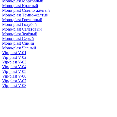
Mono-plast Морковный
Mono-plast Красный
Mono-plast Светло-жёлтый
Mono-plast Тёмно-жёлтый
Mono-plast Горчичный
Mono-plast Голубой
Mono-plast Салатовый
Mono-plast Зелёный
Mono-plast Серый
Mono-plast Синий
Mono-plast Чёрный
Vip-plast V-01
Vip-plast V-02
Vip-plast V-03
Vip-plast V-04
Vip-plast V-05
Vip-plast V-06
Vip-plast V-07
Vip-plast V-08