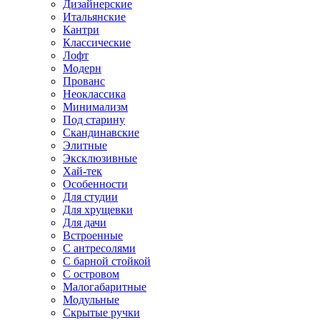
Дизайнерские
Итальянские
Кантри
Классические
Лофт
Модерн
Прованс
Неоклассика
Минимализм
Под старину
Скандинавские
Элитные
Эксклюзивные
Хай-тек
Особенности
Для студии
Для хрущевки
Для дачи
Встроенные
С антресолями
С барной стойкой
С островом
Малогабаритные
Модульные
Скрытые ручки