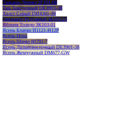
Тиковое Дерево 2F101-08
Тик Текстурный DE3903-38
Холст Серый DH4301-38
Эвкалипт Радужный 46103-23
Яблоня Толедо 3К103-01
Ясень Бланко H1121-H12P
Ясень Неро
Ясень Шимо 80701-7
Ясень Дальневосточный DE3901-38
Ясень Жемчужный DM677-GW