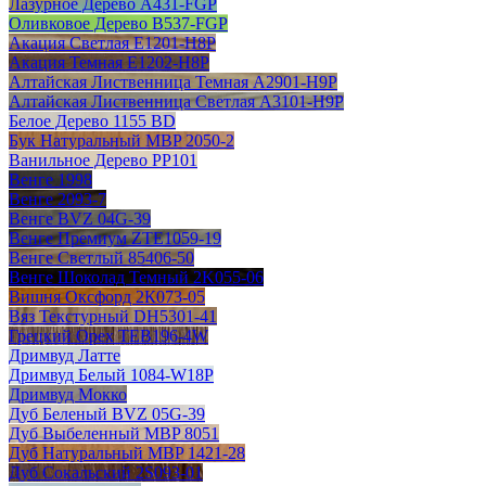
Лазурное Дерево A431-FGP
Оливковое Дерево B537-FGP
Акация Светлая E1201-H8P
Акация Темная E1202-H8P
Алтайская Лиственница Темная A2901-H9P
Алтайская Лиственница Светлая А3101-H9P
Белое Дерево 1155 BD
Бук Натуральный MBP 2050-2
Ванильное Дерево РР101
Венге 1998
Венге 2093-7
Венге BVZ 04G-39
Венге Премиум ZTE1059-19
Венге Светлый 85406-50
Венге Шоколад Темный 2K055-06
Вишня Оксфорд 2К073-05
Вяз Текстурный DH5301-41
Грецкий Орех TEB196-4W
Дримвуд Латте
Дримвуд Белый 1084-W18P
Дримвуд Мокко
Дуб Беленый BVZ 05G-39
Дуб Выбеленный MBP 8051
Дуб Натуральный MBP 1421-28
Дуб Сокальский 2S093-01