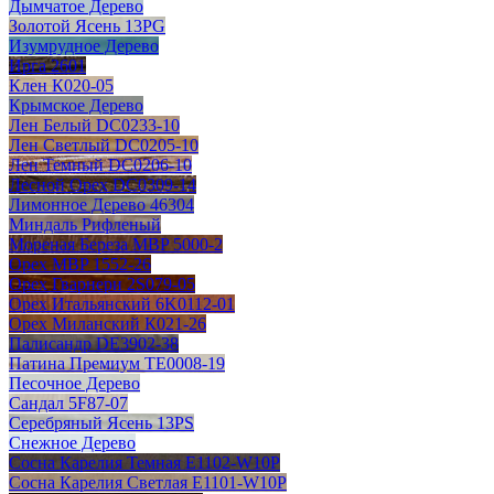
Дымчатое Дерево
Золотой Ясень 13PG
Изумрудное Дерево
Ирга 2601
Клен К020-05
Крымское Дерево
Лен Белый DC0233-10
Лен Светлый DC0205-10
Лен Темный DC0206-10
Лесной Орех DC0309-14
Лимонное Дерево 46304
Миндаль Рифленый
Мореная Береза MBP 5000-2
Орех MBP 1552-26
Орех Гварнери 2S079-05
Орех Итальянский 6K0112-01
Орех Миланский К021-26
Палисандр DE3902-38
Патина Премиум TE0008-19
Песочное Дерево
Сандал 5F87-07
Серебряный Ясень 13PS
Снежное Дерево
Сосна Карелия Темная E1102-W10P
Сосна Карелия Светлая E1101-W10P