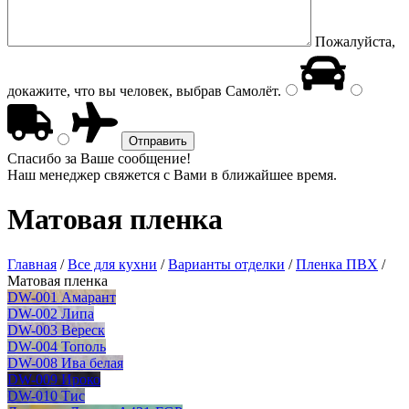
Пожалуйста,
докажите, что вы человек, выбрав
Самолёт
.
Спасибо за Ваше сообщение!
Наш менеджер свяжется с Вами в ближайшее время.
Матовая пленка
Главная
/
Все для кухни
/
Варианты отделки
/
Пленка ПВХ
/
Матовая пленка
DW-001 Амарант
DW-002 Липа
DW-003 Вереск
DW-004 Тополь
DW-008 Ива белая
DW-009 Ироко
DW-010 Тис