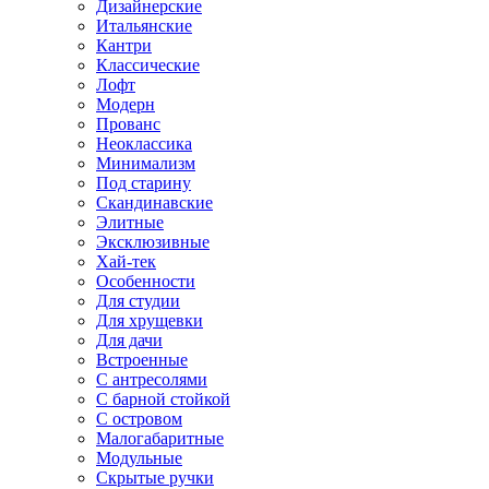
Дизайнерские
Итальянские
Кантри
Классические
Лофт
Модерн
Прованс
Неоклассика
Минимализм
Под старину
Скандинавские
Элитные
Эксклюзивные
Хай-тек
Особенности
Для студии
Для хрущевки
Для дачи
Встроенные
С антресолями
С барной стойкой
С островом
Малогабаритные
Модульные
Скрытые ручки