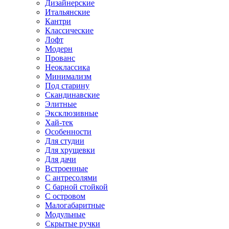
Дизайнерские
Итальянские
Кантри
Классические
Лофт
Модерн
Прованс
Неоклассика
Минимализм
Под старину
Скандинавские
Элитные
Эксклюзивные
Хай-тек
Особенности
Для студии
Для хрущевки
Для дачи
Встроенные
С антресолями
С барной стойкой
С островом
Малогабаритные
Модульные
Скрытые ручки