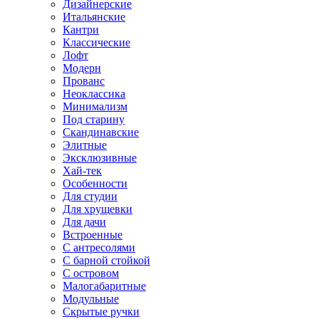
Дизайнерские
Итальянские
Кантри
Классические
Лофт
Модерн
Прованс
Неоклассика
Минимализм
Под старину
Скандинавские
Элитные
Эксклюзивные
Хай-тек
Особенности
Для студии
Для хрущевки
Для дачи
Встроенные
С антресолями
С барной стойкой
С островом
Малогабаритные
Модульные
Скрытые ручки