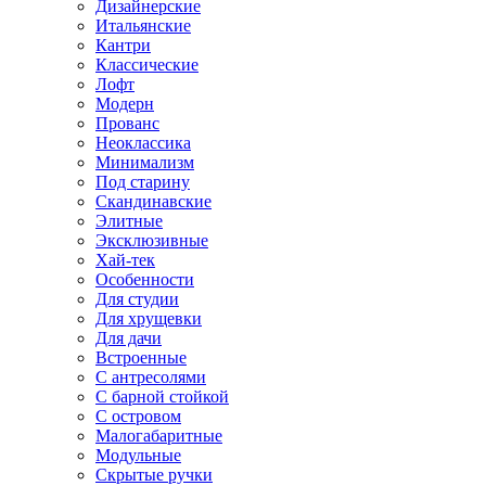
Дизайнерские
Итальянские
Кантри
Классические
Лофт
Модерн
Прованс
Неоклассика
Минимализм
Под старину
Скандинавские
Элитные
Эксклюзивные
Хай-тек
Особенности
Для студии
Для хрущевки
Для дачи
Встроенные
С антресолями
С барной стойкой
С островом
Малогабаритные
Модульные
Скрытые ручки