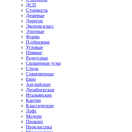
ДСП
Стоимость
Дешевые
Дорогие
Эконом-класс
Элитные
Форма
П-образные
Угловые
Прямые
Радиусные
Скошенные углы
Стиль
Современные
Евро
Английские
Дизайнерские
Итальянские
Кантри
Классические
Лофт
Модерн
Прованс
Неоклассика