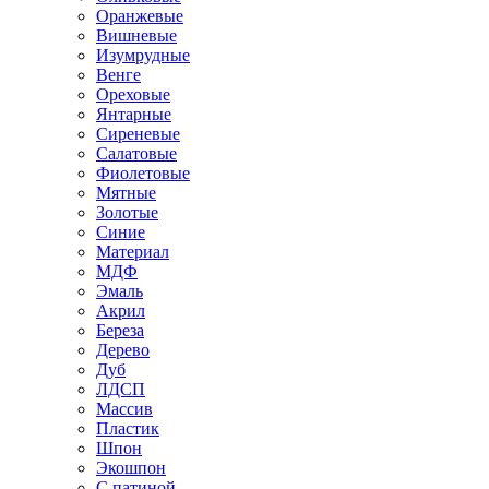
Оранжевые
Вишневые
Изумрудные
Венге
Ореховые
Янтарные
Сиреневые
Салатовые
Фиолетовые
Мятные
Золотые
Синие
Материал
МДФ
Эмаль
Акрил
Береза
Дерево
Дуб
ЛДСП
Массив
Пластик
Шпон
Экошпон
С патиной