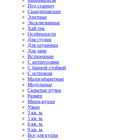
Минимализм
Под старину
Скандинавские
Элитные
Эксклюзивные
Хай-тек
Особенности
Для студии
Для хрущевки
Для дачи
Встроенные
С антресолями
С барной стойкой
С островом
Малогабаритные
Модульные
Скрытые ручки
Размер
Мини-кухни
Узкие
3 кв. м.
5 кв. м.
6 кв. м.
9 кв. м.
Все для кухни