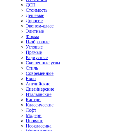
ДСП
Стоимость
Дешевые
Дорогие
Эконом-класс
Элитные
Форма
П-образные
Угловые
Прямые
Радиусные
Скошенные углы
Стиль
Современные
Евро
Английские
Дизайнерские
Итальянские
Кантри
Классические
Лофт
Модерн
Прованс
Неоклассика