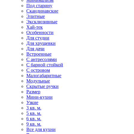
Минимализм
Под старину
Скандинавские
Элитные
Эксклюзивные
Хай-тек
Особенности
Для студии
Для хрущевки
Для дачи
Встроенные
С антресолями
С барной стойкой
С островом
Малогабаритные
Модульные
Скрытые ручки
Размер
Мини-кухни
Узкие
3 кв. м.
5 кв. м.
6 кв. м.
9 кв. м.
Все для кухни