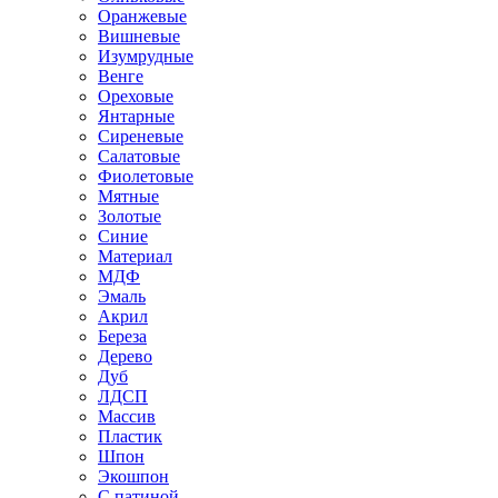
Оранжевые
Вишневые
Изумрудные
Венге
Ореховые
Янтарные
Сиреневые
Салатовые
Фиолетовые
Мятные
Золотые
Синие
Материал
МДФ
Эмаль
Акрил
Береза
Дерево
Дуб
ЛДСП
Массив
Пластик
Шпон
Экошпон
С патиной