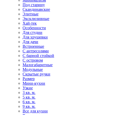
Минимализм
Под старину
Скандинавские
Элитные
Эксклюзивные
Хай-тек
Особенности
Для студии
Для хрущевки
Для дачи
Встроенные
С антресолями
С барной стойкой
С островом
Малогабаритные
Модульные
Скрытые ручки
Размер
Мини-кухни
Узкие
3 кв. м.
5 кв. м.
6 кв. м.
9 кв. м.
Все для кухни