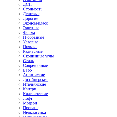
ДСП
Стоимость
Дешевые
Дорогие
Эконом-класс
Элитные
Форма
П-образные
Угловые
Прямые
Радиусные
Скошенные углы
Стиль
Современные
Евро
Английские
Дизайнерские
Итальянские
Кантри
Классические
Лофт
Модерн
Прованс
Неоклассика