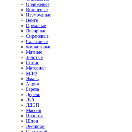
Оранжевые
Вишневые
Изумрудные
Венге
Ореховые
Янтарные
Сиреневые
Салатовые
Фиолетовые
Мятные
Золотые
Синие
Материал
МДФ
Эмаль
Акрил
Береза
Дерево
Дуб
ЛДСП
Массив
Пластик
Шпон
Экошпон
С патиной