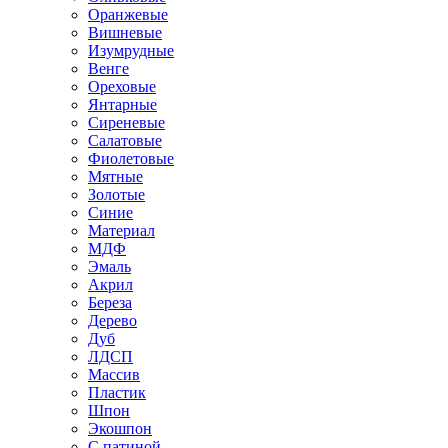
Оранжевые
Вишневые
Изумрудные
Венге
Ореховые
Янтарные
Сиреневые
Салатовые
Фиолетовые
Мятные
Золотые
Синие
Материал
МДФ
Эмаль
Акрил
Береза
Дерево
Дуб
ЛДСП
Массив
Пластик
Шпон
Экошпон
С патиной