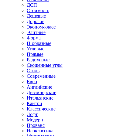
ДСП
Стоимость
Дешевые
Дорогие
Эконом-класс
Элитные
Форма
П-образные
Угловые
Прямые
Радиусные
Скошенные углы
Стиль
Современные
Евро
Английские
Дизайнерские
Итальянские
Кантри
Классические
Лофт
Модерн
Прованс
Неоклассика