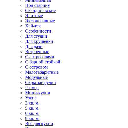
Минимализм
Под старину
Скандинавские
Элитные
Эксклюзивные
Хай-тек
Особенности
Для студии
Для хрущевки
Для дачи
Встроенные
С антресолями
С барной стойкой
С островом
Малогабаритные
Модульные
Скрытые ручки
Размер
Мини-кухни
Узкие
3 кв. м.
5 кв. м.
6 кв. м.
9 кв. м.
Все для кухни