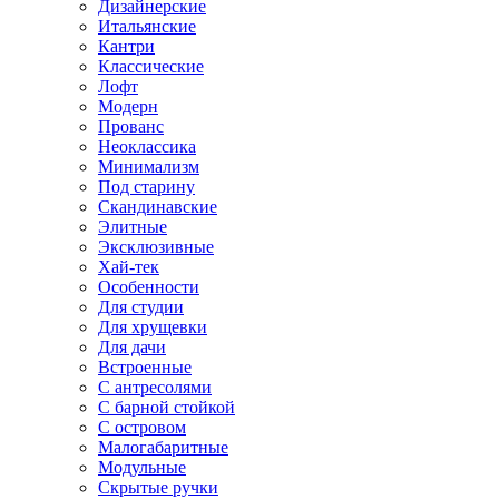
Дизайнерские
Итальянские
Кантри
Классические
Лофт
Модерн
Прованс
Неоклассика
Минимализм
Под старину
Скандинавские
Элитные
Эксклюзивные
Хай-тек
Особенности
Для студии
Для хрущевки
Для дачи
Встроенные
С антресолями
С барной стойкой
С островом
Малогабаритные
Модульные
Скрытые ручки