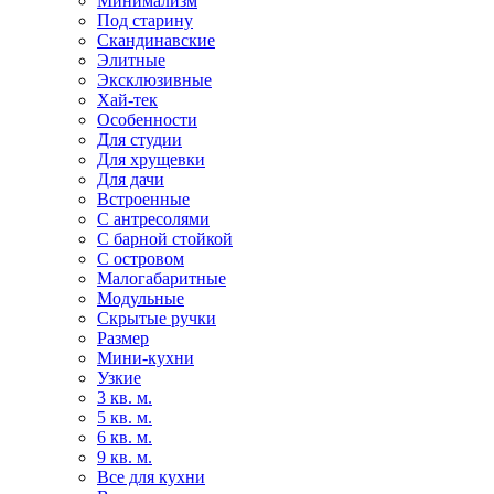
Минимализм
Под старину
Скандинавские
Элитные
Эксклюзивные
Хай-тек
Особенности
Для студии
Для хрущевки
Для дачи
Встроенные
С антресолями
С барной стойкой
С островом
Малогабаритные
Модульные
Скрытые ручки
Размер
Мини-кухни
Узкие
3 кв. м.
5 кв. м.
6 кв. м.
9 кв. м.
Все для кухни