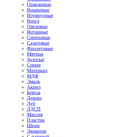
Оранжевые
Вишневые
Изумрудные
Венге
Ореховые
Янтарные
Сиреневые
Салатовые
Фиолетовые
Мятные
Золотые
Синие
Материал
МДФ
Эмаль
Акрил
Береза
Дерево
Дуб
ЛДСП
Массив
Пластик
Шпон
Экошпон
С патиной