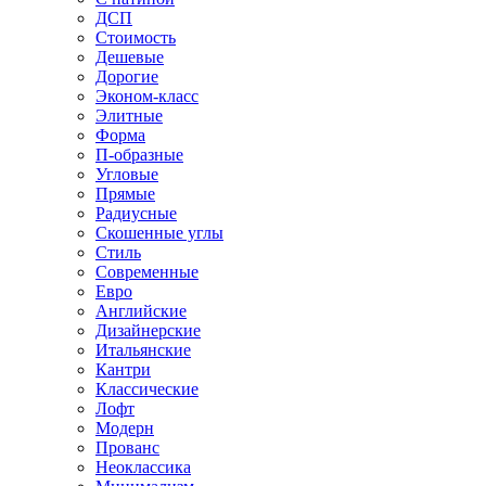
ДСП
Стоимость
Дешевые
Дорогие
Эконом-класс
Элитные
Форма
П-образные
Угловые
Прямые
Радиусные
Скошенные углы
Стиль
Современные
Евро
Английские
Дизайнерские
Итальянские
Кантри
Классические
Лофт
Модерн
Прованс
Неоклассика