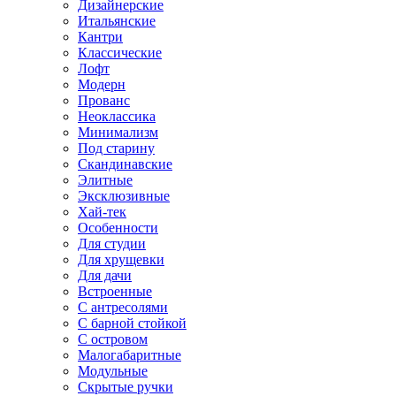
Дизайнерские
Итальянские
Кантри
Классические
Лофт
Модерн
Прованс
Неоклассика
Минимализм
Под старину
Скандинавские
Элитные
Эксклюзивные
Хай-тек
Особенности
Для студии
Для хрущевки
Для дачи
Встроенные
С антресолями
С барной стойкой
С островом
Малогабаритные
Модульные
Скрытые ручки