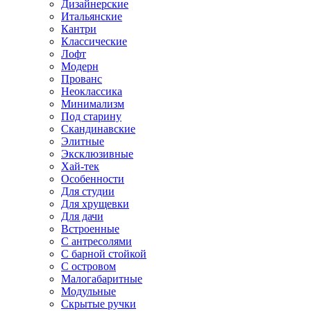
Дизайнерские
Итальянские
Кантри
Классические
Лофт
Модерн
Прованс
Неоклассика
Минимализм
Под старину
Скандинавские
Элитные
Эксклюзивные
Хай-тек
Особенности
Для студии
Для хрущевки
Для дачи
Встроенные
С антресолями
С барной стойкой
С островом
Малогабаритные
Модульные
Скрытые ручки