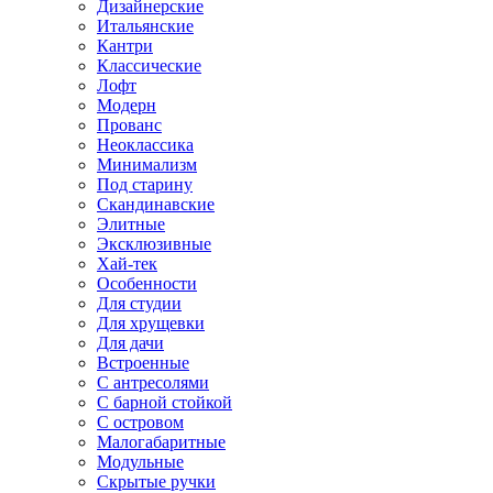
Дизайнерские
Итальянские
Кантри
Классические
Лофт
Модерн
Прованс
Неоклассика
Минимализм
Под старину
Скандинавские
Элитные
Эксклюзивные
Хай-тек
Особенности
Для студии
Для хрущевки
Для дачи
Встроенные
С антресолями
С барной стойкой
С островом
Малогабаритные
Модульные
Скрытые ручки