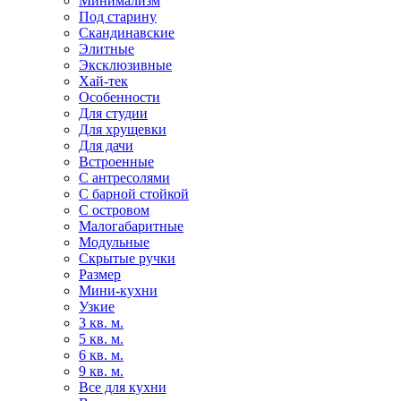
Минимализм
Под старину
Скандинавские
Элитные
Эксклюзивные
Хай-тек
Особенности
Для студии
Для хрущевки
Для дачи
Встроенные
С антресолями
С барной стойкой
С островом
Малогабаритные
Модульные
Скрытые ручки
Размер
Мини-кухни
Узкие
3 кв. м.
5 кв. м.
6 кв. м.
9 кв. м.
Все для кухни