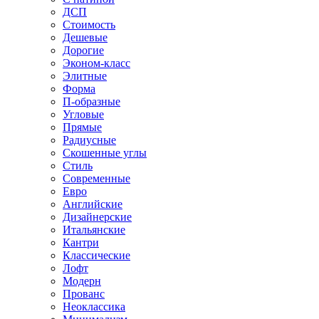
ДСП
Стоимость
Дешевые
Дорогие
Эконом-класс
Элитные
Форма
П-образные
Угловые
Прямые
Радиусные
Скошенные углы
Стиль
Современные
Евро
Английские
Дизайнерские
Итальянские
Кантри
Классические
Лофт
Модерн
Прованс
Неоклассика