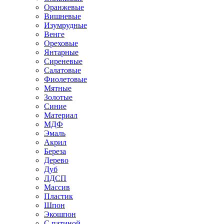
Оранжевые
Вишневые
Изумрудные
Венге
Ореховые
Янтарные
Сиреневые
Салатовые
Фиолетовые
Мятные
Золотые
Синие
Материал
МДФ
Эмаль
Акрил
Береза
Дерево
Дуб
ЛДСП
Массив
Пластик
Шпон
Экошпон
С патиной