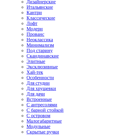
Дизайнерские
Итальянские
Кантри
Классические
Лофт
Модерн
Прованс
Неоклассика
Минимализм
Под старину
Скандинавские
Элитные
Эксклюзивные
Хай-тек
Особенности
Для студии
Для хрущевки
Для дачи
Встроенные
С антресолями
С барной стойкой
С островом
Малогабаритные
Модульные
Скрытые ручки