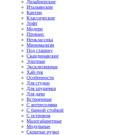
Дизайнерские
Итальянские
Кантри
Классические
Лофт
Модерн
Прованс
Неоклассика
Минимализм
Под старину
Скандинавские
Элитные
Эксклюзивные
Хай-тек
Особенности
Для студии
Для хрущевки
Для дачи
Встроенные
С антресолями
С барной стойкой
С островом
Малогабаритные
Модульные
Скрытые ручки