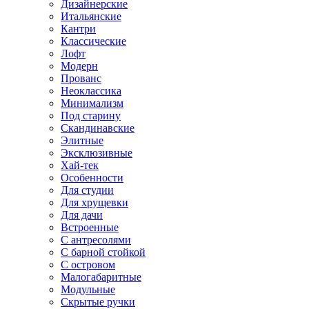
Дизайнерские
Итальянские
Кантри
Классические
Лофт
Модерн
Прованс
Неоклассика
Минимализм
Под старину
Скандинавские
Элитные
Эксклюзивные
Хай-тек
Особенности
Для студии
Для хрущевки
Для дачи
Встроенные
С антресолями
С барной стойкой
С островом
Малогабаритные
Модульные
Скрытые ручки