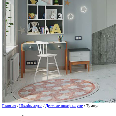
Главная
/
Шкафы-купе
/
Детские шкафы-купе
/ Тумнус