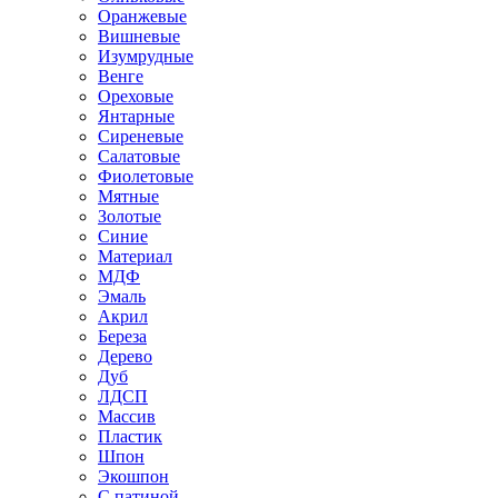
Оранжевые
Вишневые
Изумрудные
Венге
Ореховые
Янтарные
Сиреневые
Салатовые
Фиолетовые
Мятные
Золотые
Синие
Материал
МДФ
Эмаль
Акрил
Береза
Дерево
Дуб
ЛДСП
Массив
Пластик
Шпон
Экошпон
С патиной