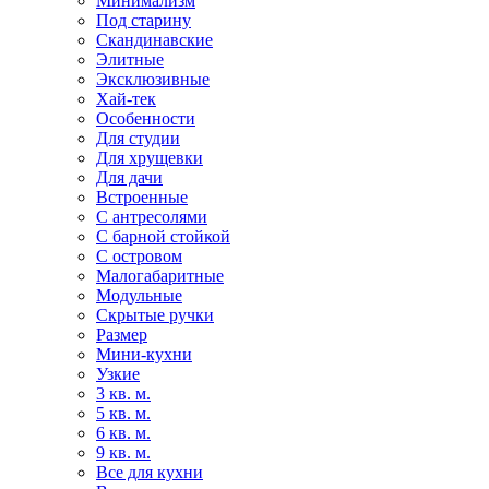
Минимализм
Под старину
Скандинавские
Элитные
Эксклюзивные
Хай-тек
Особенности
Для студии
Для хрущевки
Для дачи
Встроенные
С антресолями
С барной стойкой
С островом
Малогабаритные
Модульные
Скрытые ручки
Размер
Мини-кухни
Узкие
3 кв. м.
5 кв. м.
6 кв. м.
9 кв. м.
Все для кухни