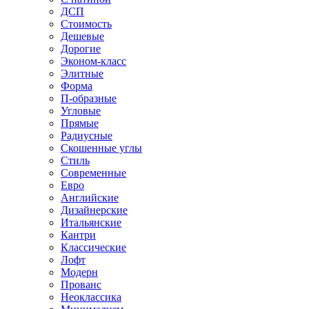
ДСП
Стоимость
Дешевые
Дорогие
Эконом-класс
Элитные
Форма
П-образные
Угловые
Прямые
Радиусные
Скошенные углы
Стиль
Современные
Евро
Английские
Дизайнерские
Итальянские
Кантри
Классические
Лофт
Модерн
Прованс
Неоклассика