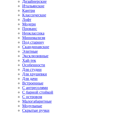
Дизайнерские
Итальянские
Кантри
Классические
Лофт
Модерн
Прованс
Неоклассика
Минимализм
Под старину
Скандинавские
Элитные
Эксклюзивные
Хай-тек
Особенности
Для студии
Для хрущевки
Для дачи
Встроенные
С антресолями
С барной стойкой
С островом
Малогабаритные
Модульные
Скрытые ручки