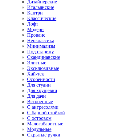
Дизайнерские
Итальянские
Кантри
Классические
Лофт
Модерн
Прованс
Неоклассика
Минимализм
Под старину
Скандинавские
Элитные
Эксклюзивные
Хай-тек
Особенности
Для студии
Для хрущевки
Для дачи
Встроенные
С антресолями
С барной стойкой
С островом
Малогабаритные
Модульные
Скрытые ручки